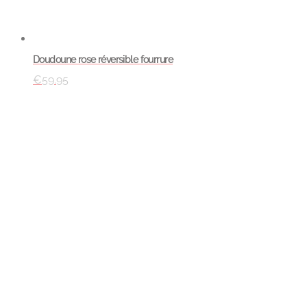
Doudoune rose réversible fourrure
€
59.95