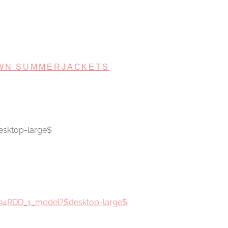
WN SUMMERJACKETS
esktop-large$
994RDD_1_model?$desktop-large$