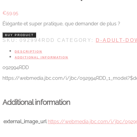
€
59.95
Élégante et super pratique, que demander de plus ?
BUY PRODUCT
SKU:
092994RDD
CATEGORY:
D-ADULT-DO
DESCRIPTION
ADDITIONAL INFORMATION
092994RDD
https://webmedia.jbc.com/i/jbc/092994RDD_1_model?$d
Additional information
external_image_url
https://webmedia.jbc.com/i/jbc/092